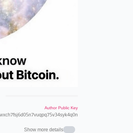
Author Public Key
pwxch7fsj6d05n7vuqpq75v34syk4q0n
Show more details