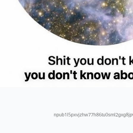
npub1l5pxvjzhw77h86tu0sml2gxg8j