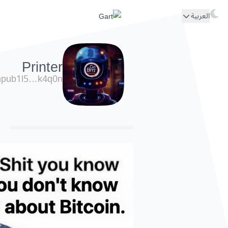
العربية
Printer
npub1l5…k4q0n