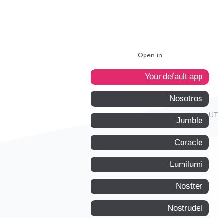
Open in
Your default app
Nosotros
Jumble
Coracle
Lumilumi
Nostter
Nostrudel