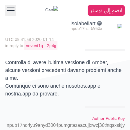
انضم إلى نوستر
🟠 isolabellart
npub17n…6950x
2026-01-14 05:41:58 UTC
in reply to
nevent1q…2p4g
Controlla di avere l'ultima versione di Amber,
alcune versioni precedenti davano problemi anche
a me.
Comunque ci sono anche nosotros.app e
nostria.app da provare.
Author Public Key
npub17nd4yu9anyd3004pumgrtazaacujjxwzj36thtqsxskjy